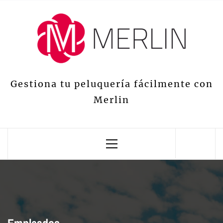
Saltar
al
contenido
Gestiona tu peluquería fácilmente con
Merlin
Menú
principal