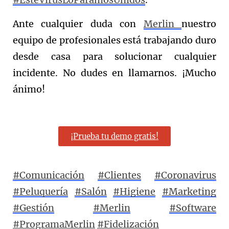
Ante cualquier duda con
Merlin
nuestro
equipo de profesionales está trabajando duro
desde casa para solucionar cualquier
incidente. No dudes en llamarnos. ¡Mucho
ánimo!
¡Prueba tu demo gratis!
#Comunicación
#Clientes
#Coronavirus
#Peluquería
#Salón
#Higiene
#Marketing
#Gestión
#Merlin
#Software
#ProgramaMerlin
#Fidelización