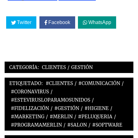
Twitter
Facebook
WhatsApp
CATEGORÍA:
CLIENTES
/
GESTIÓN
ETIQUETADO:
#CLIENTES
/
#COMUNICACIÓN
/
#CORONAVIRUS
/
#ESTEVIRUSLOPARAMOSUNIDOS
/
#FIDELIZACIÓN
/
#GESTIÓN
/
#HIGIENE
/
#MARKETING
/
#MERLIN
/
#PELUQUERIA
/
#PROGRAMAMERLIN
/
#SALON
/
#SOFTWARE