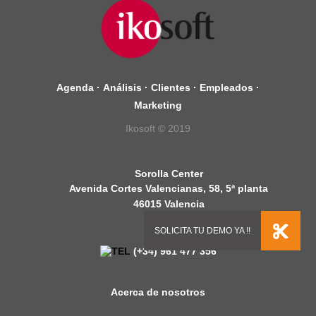
Agenda
·
Análisis
·
Clientes
·
Empleados
·
Marketing
Ikosoft © 2019
Sorolla Center
Avenida Cortes Valencianas, 58, 5ª planta
46015 Valencia
España
(+34) 961 477 356
Acerca de nosotros