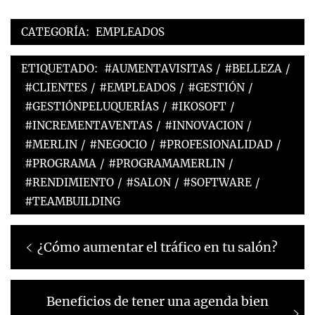
CATEGORÍA:
EMPLEADOS
ETIQUETADO:
#AUMENTAVISITAS
/
#BELLEZA
/
#CLIENTES
/
#EMPLEADOS
/
#GESTIÓN
/
#GESTIÓNPELUQUERÍAS
/
#IKOSOFT
/
#INCREMENTAVENTAS
/
#INNOVACION
/
#MERLIN
/
#NEGOCIO
/
#PROFESIONALIDAD
/
#PROGRAMA
/
#PROGRAMAMERLIN
/
#RENDIMIENTO
/
#SALON
/
#SOFTWARE
/
#TEAMBUILDING
¿Cómo aumentar el tráfico en tu salón?
Beneficios de tener una agenda bien