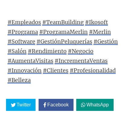
#Empleados
#TeamBuilding
#Ikosoft
#Programa
#ProgramaMerlin
#Merlin
#Software
#GestiónPeluquerías
#Gestión
#Salón
#Rendimiento
#Negocio
#AumentaVisitas
#IncrementaVentas
#Innovación
#Clientes
#Profesionalidad
#Belleza
Twitter
Facebook
WhatsApp