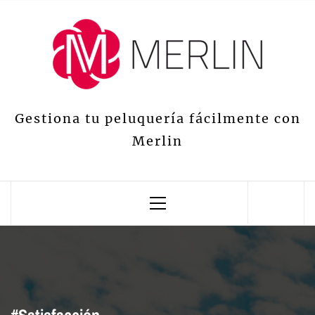
Saltar
al
contenido
Gestiona tu peluquería fácilmente con
Merlin
Menú
principal