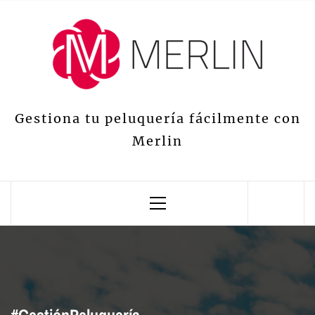
Saltar
al
contenido
Gestiona tu peluquería fácilmente con
Merlin
Menú
principal