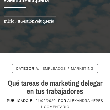
#GestiónPeluquería
Inicio
#GestiónPeluquería
CATEGORÍA:
EMPLEADOS
/
MARKETING
Qué tareas de marketing delegar
en tus trabajadores
PUBLICADO EL
21/02/2020
POR
ALEXANDRA YEPES
1 COMENTARIO