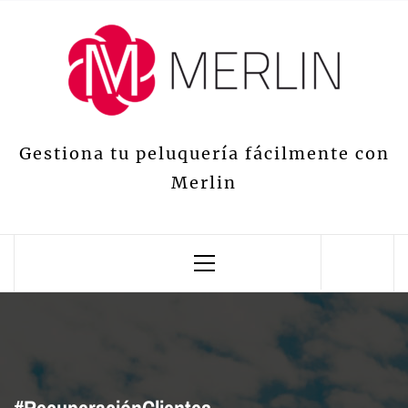
Saltar
al
contenido
Gestiona tu peluquería fácilmente con
Merlin
Menú
principal