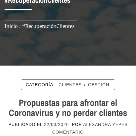
#RecuperaciónClientes
Inicio
#RecuperaciónClientes
CATEGORÍA:
CLIENTES
/
GESTIÓN
Propuestas para afrontar el
Coronavirus y no perder clientes
PUBLICADO EL
22/03/2020
POR
ALEXANDRA YEPES
COMENTARIO